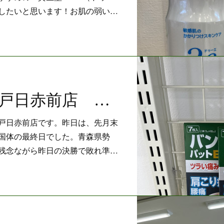
したいと思います！お肌の弱い…
仙真堂薬局八戸日赤前店 八戸国体終了
戸日赤前店です。昨日は、先月末
国体の最終日でした。青森県勢
残念ながら昨日の決勝で敗れ準…