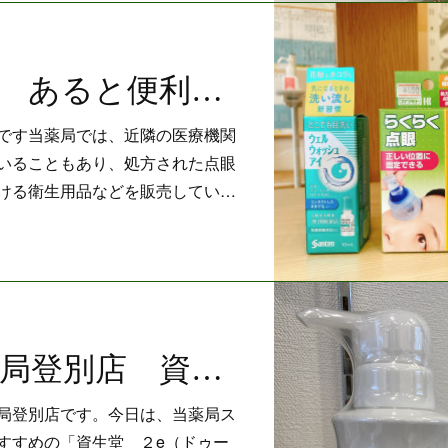
室蘭中央薬局 あると便利！眼科衛生用品
です当薬局では、近隣の医療機関
いることもあり、処方された点眼
ける衛生用品などを販売してい…
クローバー薬局登別店 資生堂 ２e（ドゥーエ）シャンプー
局登別店です。今日は、当薬局ス
すすめの「資生堂 ２e（ドゥー