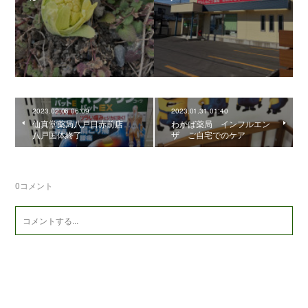
2023.02.06 06:09
2023.01.31 01:40
仙真堂薬局八戸日赤前店
わかば薬局 インフルエン
八戸国体終了
ザ ご自宅でのケア
0
コメント