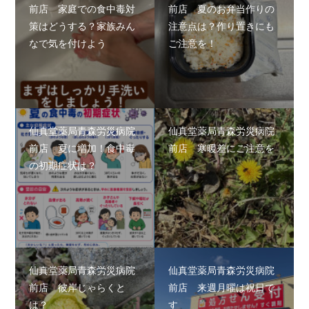
前店 家庭での食中毒対
前店 夏のお弁当作りの
策はどうする？家族みん
注意点は？作り置きにも
なで気を付けよう
ご注意を！
仙真堂薬局青森労災病院
仙真堂薬局青森労災病院
前店 夏に増加！食中毒
前店 寒暖差にご注意を
の初期症状は？
仙真堂薬局青森労災病院
仙真堂薬局青森労災病院
前店 彼岸じゃらくと
前店 来週月曜は祝日で
は？
す