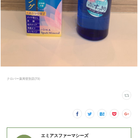
クロバー薬局登別店
(
73
)
エミアスファーマシーズ