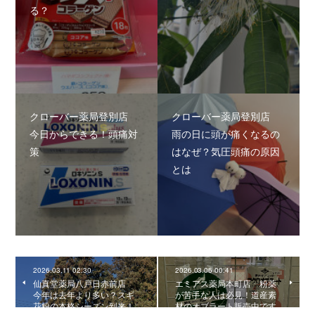
る？
クローバー薬局登別店
クローバー薬局登別店
今日からできる！頭痛対
雨の日に頭が痛くなるの
策
はなぜ？気圧頭痛の原因
とは
2026.03.11 02:30
2026.03.06 00:41
仙真堂薬局八戸日赤前店
エミアス薬局本町店 粉薬
今年は去年より多い？スギ
が苦手な人は必見！道産素
花粉の本格シーズン到来！
材のオブラート販売中です