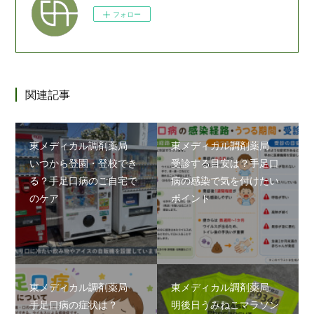
フォロー
関連記事
東メディカル調剤薬局
東メディカル調剤薬局
いつから登園・登校でき
受診する目安は？手足口
る？手足口病のご自宅で
病の感染で気を付けたい
のケア
ポイント
東メディカル調剤薬局
東メディカル調剤薬局
手足口病の症状は？
明後日うみねこマラソン