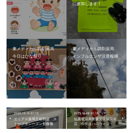
に参加します！
東メディカル調剤薬局
東メディカル調剤薬局
今日はひな祭り
インフルエンザ注意報継
続中！
2025.10.14 01:12
2025.10.08 01:16
エミアス薬局五稜郭店 ス
仙真堂薬局青森労災病院前
トーブ今シーズン初稼働
店 今月はハロウィン！