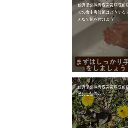
仙真堂薬局青森労災病院前
での食中毒対策はどうする
んなで気を付けよう
仙真堂薬局青森労災病院前
差にご注意を