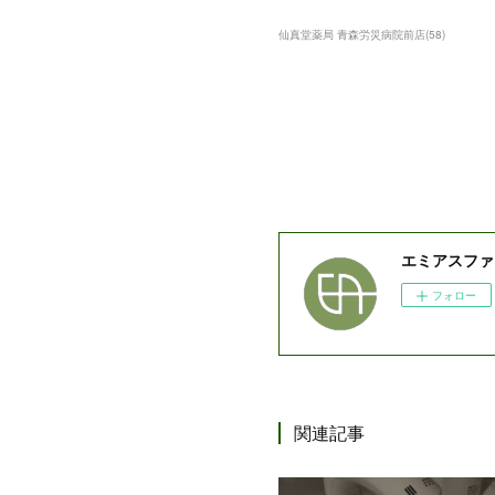
仙真堂薬局 青森労災病院前店
(
58
)
エミアスファ
フォロー
関連記事