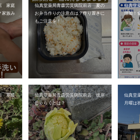
店 家庭
仙真堂薬局青森労災病院前店 夏の
仙真堂
？家族み
お弁当作りの注意点は？作り置きに
増加！
もご注意を！
店 寒暖
仙真堂薬局青森労災病院前店 彼岸
仙真堂
じゃらくとは？
月曜は