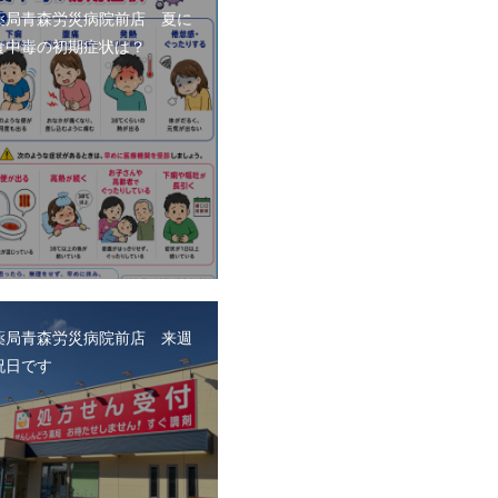
薬局青森労災病院前店 夏に
食中毒の初期症状は？
薬局青森労災病院前店 来週
祝日です