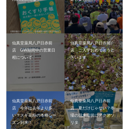
仙真堂薬局八戸日赤前
仙真堂薬局八戸日赤前
店 GW期間中の営業日
店 ご入学おめでとうご
程について
ざいます
仙真堂薬局八戸日赤前
仙真堂薬局八戸日赤前
店 今年は去年より多
店 夏だけじゃない？冬
い？スギ花粉の本格シー
場の脱水症状にアクアソ
ズン到来！
リタ