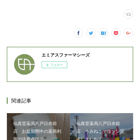
エミアスファーマシーズ
フォロー
関連記事
仙真堂薬局八戸日赤前
仙真堂薬局八戸日赤前
店 お盆期間中の薬局利
店 うみねこマラソン完
用の注意点は？
走しました！