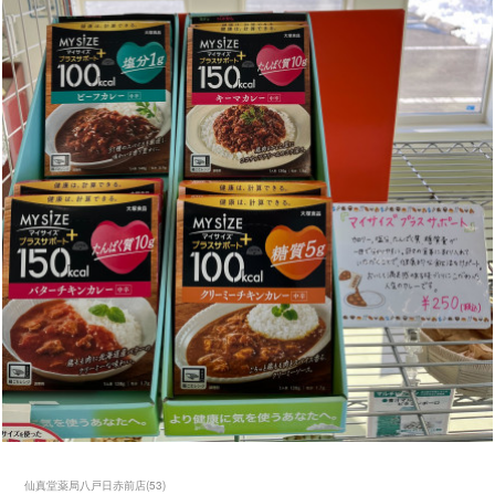
仙真堂薬局八戸日赤前店
(
53
)