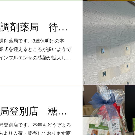
東メディカル調剤薬局 待合室の内装をDIYしてみました！
調剤薬局です。3連休明けの本
業式を迎えるところが多いようで
にインフルエンザの感染が拡大し…
クローバー薬局登別店 糖質50％カットようかんと食塩無添加ナッツ＆ドライフルーツ
局登別店です。本年もどうぞよろ
末より入荷・販売しております商