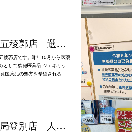
エミアス薬局五稜郭店 選定療養制度開始から約4ヶ月
五稜郭店です。昨年10月から医薬
みとして後発医薬品(ジェネリッ
先発医薬品の処方を希望される…
クローバー薬局登別店 人気の金銀花のど飴入荷しました