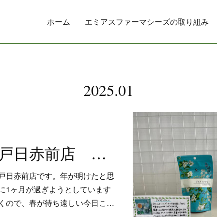
ホーム
エミアスファーマシーズの取り組み
2025
.
01
仙真堂薬局八戸日赤前店 自宅で台湾気分！ジャスミンティーと東方美人茶
戸日赤前店です。年が明けたと思
に1ヶ月が過ぎようとしています
続くので、春が待ち遠しい今日こ…