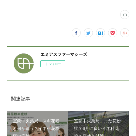
エミアスファーマシーズ
フォロー
関連記事
室蘭中央薬局 スギ花粉
室蘭中央薬局 まだ花粉
と何が違う？イネ科花粉
症？6月に多いイネ科花
症の症状
粉の症状と対策