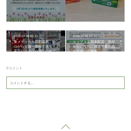
2026.07.08 00:14
2026.07.03 01:11
東メディカル調剤薬局 い
エミアス薬局本町店 気付
つから登園・登校できる？
かないうちに脱水？夏の脱
手足口病のご自宅でのケア
水症状の危険性
0
コメント