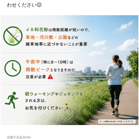
わせください😌
室蘭中央薬局
(
48
)