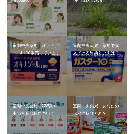
室蘭中央薬局 オキナゾ
室蘭中央薬局 薬局で購
ールL100販売しています
入できる胃薬といえば？
室蘭中央薬局 GW期間
室蘭中央薬局 あなたの
中の営業日程について
風邪症状はどれ？