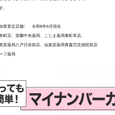
す。
加算算定店舗〉 令和8年6月現在
本町店、室蘭中央薬局、こじま薬局東町本店、
真堂薬局八戸日赤前店、仙真堂薬局青森労災病院前店
ーフ薬局