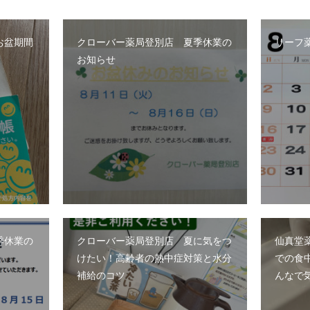
お盆期間
クローバー薬局登別店 夏季休業の
リーフ
お知らせ
季休業の
クローバー薬局登別店 夏に気をつ
仙真堂
けたい！高齢者の熱中症対策と水分
での食
補給のコツ
んなで