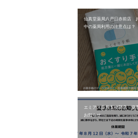
仙真堂薬局八戸日赤前店 
中の薬局利用の注意点は？
エミアス薬局五稜郭店 夏
お知らせ