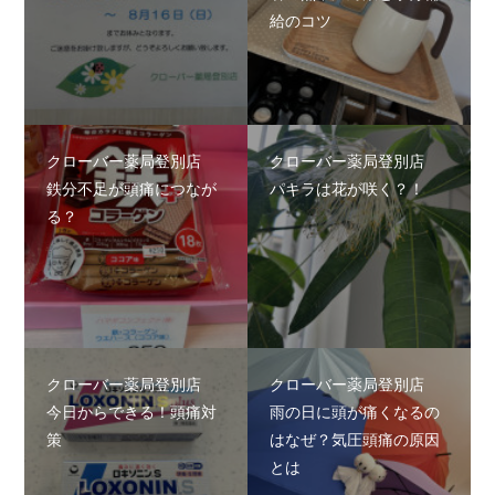
給のコツ
クローバー薬局登別店
クローバー薬局登別店
鉄分不足が頭痛につなが
パキラは花が咲く？！
る？
クローバー薬局登別店
クローバー薬局登別店
今日からできる！頭痛対
雨の日に頭が痛くなるの
策
はなぜ？気圧頭痛の原因
とは