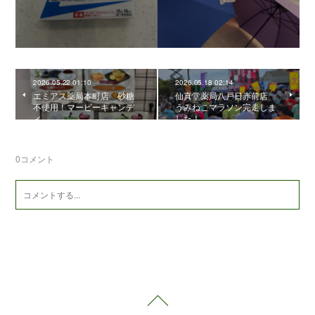
2026.05.22 01:10
2026.05.18 02:14
エミアス薬局本町店 砂糖
仙真堂薬局八戸日赤前店
不使用！マービーキャンデ
うみねこマラソン完走しま
ィ
した！
0
コメント