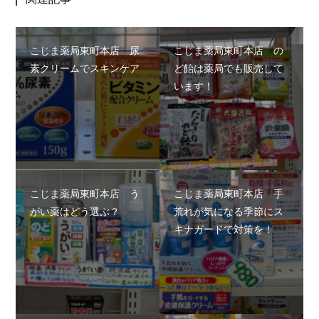
こじま薬局東町本店 尿
こじま薬局東町本店 の
素クリームでスキンケア
ど飴は薬局でも販売して
います！
こじま薬局東町本店 う
こじま薬局東町本店 手
がい薬はどう選ぶ？
荒れが気になる季節にス
キナガードで対策を！