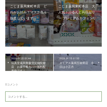
こじま薬局東町本店 ど
こじま薬局東町本店 大
れがお好み？マスク色々
人気！ぷるんと蒟蒻ゼリ
販売しています
ー プレミアムカフェシリ
ーズ
2026.01.21 01:44
2026.01.15 01:33
仙真堂薬局青森労災病院前
エミアス薬局五稜郭店 今
店 お薬手帳カバー無料配
日は小正月
布中です！
0
コメント