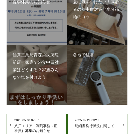
夏季休業のお知らせ
夏に気をつけたい！高齢
者の熱中症対策と水分補
給のコツ
仙真堂薬局青森労災病院
各地で猛暑
前店 家庭での食中毒対
策はどうする？家族みん
なで気を付けよう
2025.05.30 07:57
2025.05.28 03:18
八戸エリア 調剤事務（正
明細書発行状況に関して
社員）募集のお知らせ