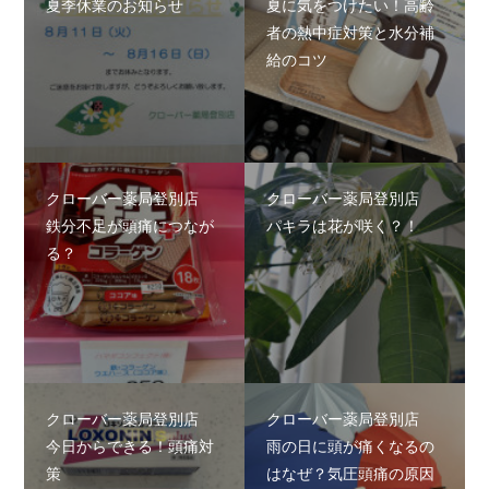
夏季休業のお知らせ
夏に気をつけたい！高齢
者の熱中症対策と水分補
給のコツ
クローバー薬局登別店
クローバー薬局登別店
鉄分不足が頭痛につなが
パキラは花が咲く？！
る？
クローバー薬局登別店
クローバー薬局登別店
今日からできる！頭痛対
雨の日に頭が痛くなるの
策
はなぜ？気圧頭痛の原因