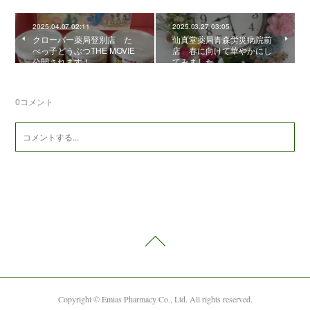
2025.04.07 02:11
2025.03.27 03:05
クローバー薬局登別店 た
仙真堂薬局青森労災病院前
べっ子どうぶつTHE MOVIE
店 春に向けて華やかにし
公開されます！
てみました
0
コメント
Copyright © Emias Pharmacy Co., Ltd. All rights reserved.