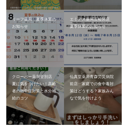
リーフ薬局 夏季休業の
エミアス薬局五稜郭店
お知らせ
夏季休業のお知らせ
クローバー薬局登別店
仙真堂薬局青森労災病院
夏に気をつけたい！高齢
前店 家庭での食中毒対
者の熱中症対策と水分補
策はどうする？家族みん
給のコツ
なで気を付けよう