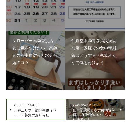
クローバー薬局登別店
仙真堂薬局青森労災病院
夏に気をつけたい！高齢
前店 家庭での食中毒対
者の熱中症対策と水分補
策はどうする？家族みん
給のコツ
なで気を付けよう
2024.10.07 01:14
2024.10.15 03:02
仙真堂薬局青森労災病院前
八戸エリア 調剤事務（パ
店 10月恒例のハロウィン
ート）募集のお知らせ
仕様です！