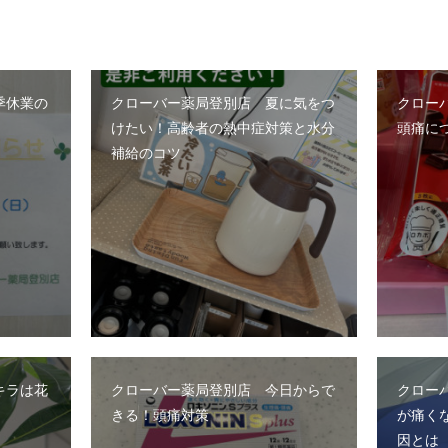
季休業の
クローバー薬局登別店 夏に気をつ
クロー
けたい！高齢者の熱中症対策と水分
頭痛に
補給のコツ
キラは花
クローバー薬局登別店 今日からで
クロー
きる！頭痛対策
が痛く
因とは