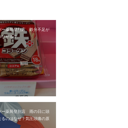
バー薬局登別店 鉄分不足が
つながる？
バー薬局登別店 雨の日に頭
なるのはなぜ？気圧頭痛の原