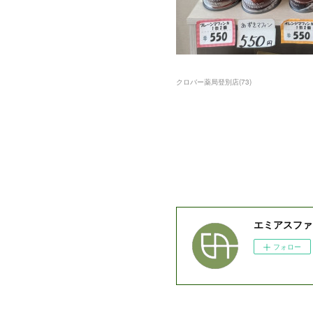
クロバー薬局登別店
(
73
)
エミアスファ
フォロー