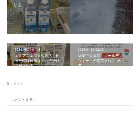
リタ
2024.05.01 01:18
2024.04.26 02:35
エミアス薬局五稜郭店 困
室蘭中央薬局 ゴールデン
った時は遠慮なくお声掛け
ウィークの営業日程につい
ください！
て
0
コメント