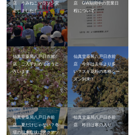
店 うみねこマラソン完
店 GW期間中の営業日
走しました！
程について
仙真堂薬局八戸日赤前
仙真堂薬局八戸日赤前
店 ご入学おめでとうご
店 今年は去年より多
ざいます
い？スギ花粉の本格シー
ズン到来！
仙真堂薬局八戸日赤前
仙真堂薬局八戸日赤前
店 夏だけじゃない？冬
店 昨日は寒の入り
場の脱水症状にアクアソ