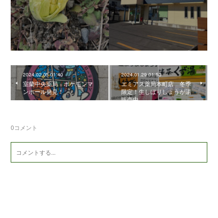
2024.02.05 01:40
2024.01.29 01:53
室蘭中央薬局 ポケモンマ
エミアス薬局本町店 冬季
ンホール発見！
限定！生しぼりしょうが湯
販売中
0
コメント