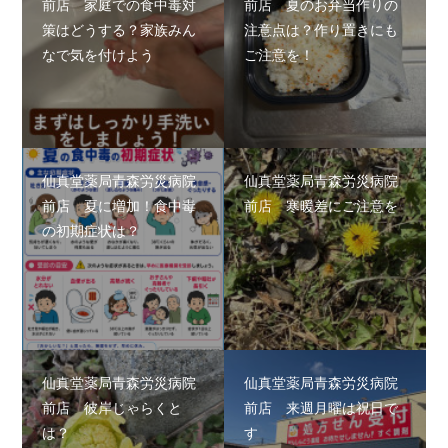
前店 家庭での食中毒対
前店 夏のお弁当作りの
策はどうする？家族みん
注意点は？作り置きにも
なで気を付けよう
ご注意を！
仙真堂薬局青森労災病院
仙真堂薬局青森労災病院
前店 夏に増加！食中毒
前店 寒暖差にご注意を
の初期症状は？
仙真堂薬局青森労災病院
仙真堂薬局青森労災病院
前店 彼岸じゃらくと
前店 来週月曜は祝日で
は？
す