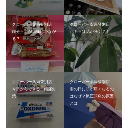
クローバー薬局登別店
クローバー薬局登別店
鉄分不足が頭痛につなが
パキラは花が咲く？！
る？
クローバー薬局登別店
クローバー薬局登別店
今日からできる！頭痛対
雨の日に頭が痛くなるの
策
はなぜ？気圧頭痛の原因
とは