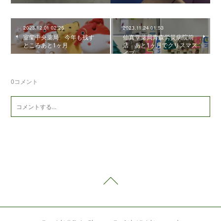
2023.12.01 02:25
2023.11.24 01:53
室蘭中央薬局 今年も残す
仙真堂薬局青森労災病院前
ところあと1ヶ月
店 あと1ヶ月でクリスマス
イブ
0
コメント