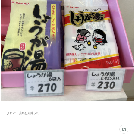
クロバー薬局登別店
(
73
)