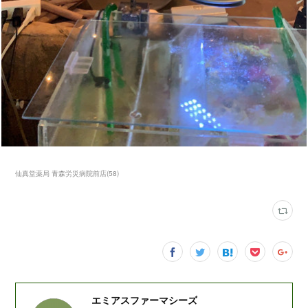
仙真堂薬局 青森労災病院前店
(
58
)
エミアスファーマシーズ