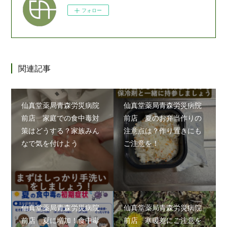
フォロー
関連記事
仙真堂薬局青森労災病院
仙真堂薬局青森労災病院
前店 家庭での食中毒対
前店 夏のお弁当作りの
策はどうする？家族みん
注意点は？作り置きにも
なで気を付けよう
ご注意を！
仙真堂薬局青森労災病院
仙真堂薬局青森労災病院
前店 夏に増加！食中毒
前店 寒暖差にご注意を