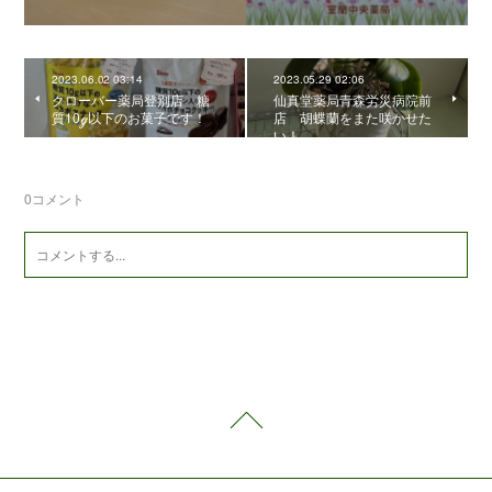
2023.06.02 03:14
2023.05.29 02:06
クローバー薬局登別店 糖
仙真堂薬局青森労災病院前
質10ℊ以下のお菓子です！
店 胡蝶蘭をまた咲かせた
い！
0
コメント