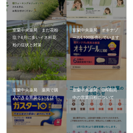
室蘭中央薬局 まだ花粉
室蘭中央薬局 オキナゾ
症？6月に多いイネ科花
ールL100販売しています
粉の症状と対策
室蘭中央薬局 薬局で購
室蘭中央薬局 GW期間
入できる胃薬といえば？
中の営業日程について