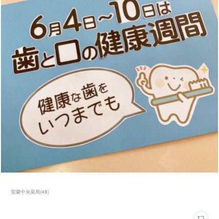
室蘭中央薬局
(
48
)