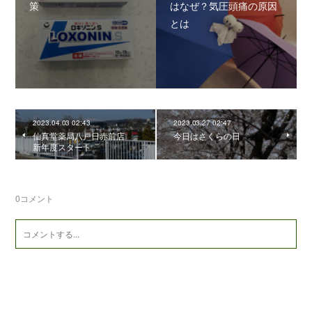
策
はなぜ？気圧頭痛の原因
とは
2023.04.03 02:43
2023.03.27 02:47
仙真堂薬局八戸日赤前店
今日はさくらの日
新年度スタート
0
コメント