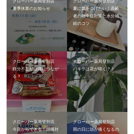
クローバー薬局登別店
クローバー薬局登別店
夏季休業のお知らせ
夏に気をつけたい！高齢
者の熱中症対策と水分補
給のコツ
クローバー薬局登別店
クローバー薬局登別店
鉄分不足が頭痛につなが
パキラは花が咲く？！
る？
クローバー薬局登別店
クローバー薬局登別店
今日からできる！頭痛対
雨の日に頭が痛くなるの