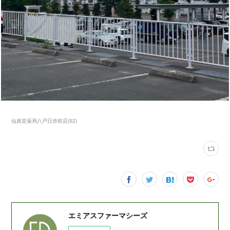
仙真堂薬局八戸日赤前店
(
52
)
エミアスファーマシーズ