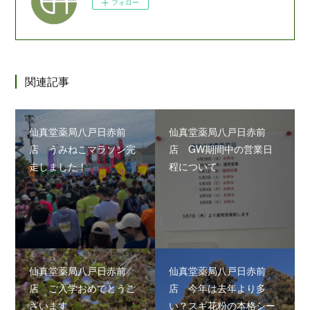
フォロー
関連記事
仙真堂薬局八戸日赤前
仙真堂薬局八戸日赤前
店 うみねこマラソン完
店 GW期間中の営業日
走しました！
程について
仙真堂薬局八戸日赤前
仙真堂薬局八戸日赤前
店 ご入学おめでとうご
店 今年は去年より多
ざいます
い？スギ花粉の本格シー