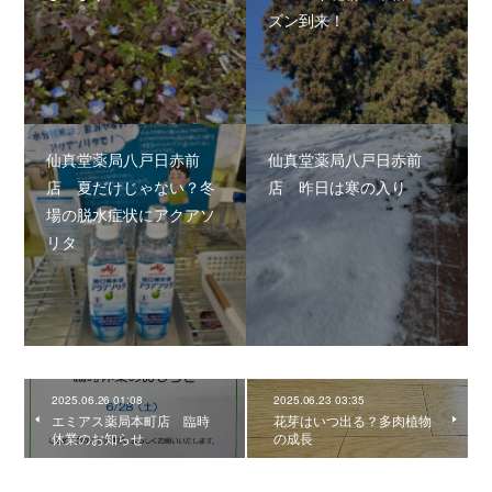
ズン到来！
仙真堂薬局八戸日赤前
仙真堂薬局八戸日赤前
店 夏だけじゃない？冬
店 昨日は寒の入り
場の脱水症状にアクアソ
リタ
2025.06.26 01:08
2025.06.23 03:35
エミアス薬局本町店 臨時
花芽はいつ出る？多肉植物
休業のお知らせ
の成長