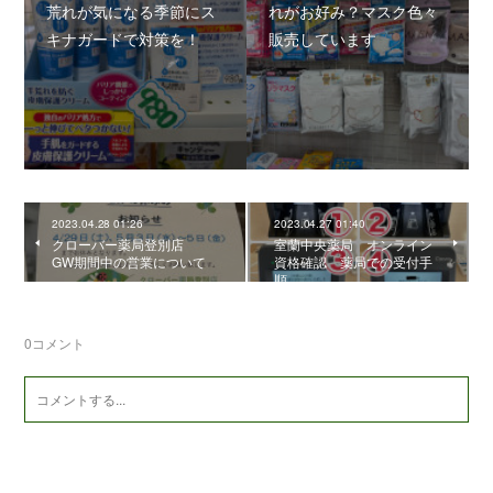
荒れが気になる季節にス
れがお好み？マスク色々
キナガードで対策を！
販売しています
2023.04.28 01:26
2023.04.27 01:40
クローバー薬局登別店
室蘭中央薬局 オンライン
GW期間中の営業について
資格確認 薬局での受付手
順
0
コメント